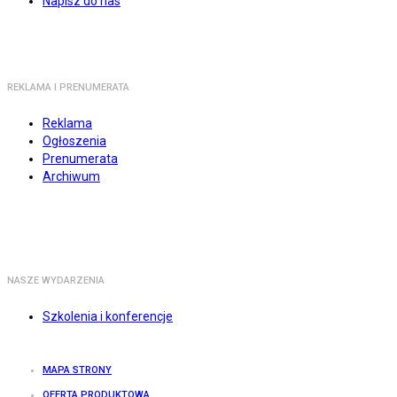
Napisz do nas
REKLAMA I PRENUMERATA
Reklama
Ogłoszenia
Prenumerata
Archiwum
NASZE WYDARZENIA
Szkolenia i konferencje
MAPA STRONY
OFERTA PRODUKTOWA