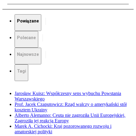
Powiązane
Polecane
Najnowsze
Tagi
Jarosław Kuisz: Współczesny sens wybuchu Powstania
Warszawskiego
Prof. Jacek Czaputowicz: Rząd walczy o amerykański stół
kosztem Ukrainy
Alberto Alemanno: Ceuta nie zagroziła Unii Europejskiej.
Zagroziła jej reakcja Europy
Marek A. Cichocki: Kraj pozorowanego rozwoju i
amatorskiej polityki