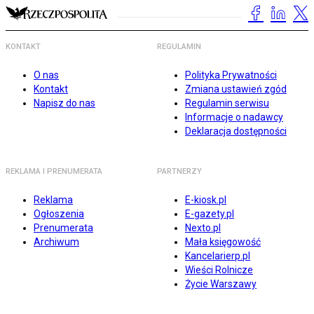
KONTAKT
REGULAMIN
O nas
Polityka Prywatności
Kontakt
Zmiana ustawień zgód
Napisz do nas
Regulamin serwisu
Informacje o nadawcy
Deklaracja dostępności
REKLAMA I PRENUMERATA
PARTNERZY
Reklama
E-kiosk.pl
Ogłoszenia
E-gazety.pl
Prenumerata
Nexto.pl
Archiwum
Mała księgowość
Kancelarierp.pl
Wieści Rolnicze
Życie Warszawy