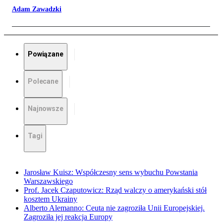
Adam Zawadzki
Powiązane
Polecane
Najnowsze
Tagi
Jarosław Kuisz: Współczesny sens wybuchu Powstania
Warszawskiego
Prof. Jacek Czaputowicz: Rząd walczy o amerykański stół
kosztem Ukrainy
Alberto Alemanno: Ceuta nie zagroziła Unii Europejskiej.
Zagroziła jej reakcja Europy