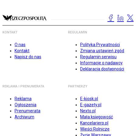
KONTAKT
REGULAMIN
O nas
Polityka Prywatności
Kontakt
Zmiana ustawień zgód
Napisz do nas
Regulamin serwisu
Informacje o nadawcy
Deklaracja dostępności
REKLAMA I PRENUMERATA
PARTNERZY
Reklama
E-kiosk.pl
Ogłoszenia
E-gazety.pl
Prenumerata
Nexto.pl
Archiwum
Mała księgowość
Kancelarierp.pl
Wieści Rolnicze
Życie Warszawy