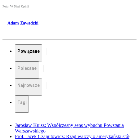
Foto: W Sieci Opinii
Adam Zawadzki
Powiązane
Polecane
Najnowsze
Tagi
Jarosław Kuisz: Współczesny sens wybuchu Powstania
Warszawskiego
Prof. Jacek Czaputowicz: Rząd walczy o amerykański stół