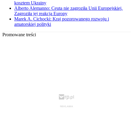
kosztem Ukrainy
Alberto Alemanno: Ceuta nie zagroziła Unii Europejskiej.
Zagroziła jej reakcja Europy
Marek A. Cichocki: Kraj pozorowanego rozwoju i
amatorskiej polityki
Promowane treści