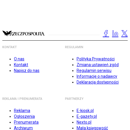
KONTAKT
REGULAMIN
O nas
Polityka Prywatności
Kontakt
Zmiana ustawień zgód
Napisz do nas
Regulamin serwisu
Informacje o nadawcy
Deklaracja dostępności
REKLAMA I PRENUMERATA
PARTNERZY
Reklama
E-kiosk.pl
Ogłoszenia
E-gazety.pl
Prenumerata
Nexto.pl
Archiwum
Mała księgowość