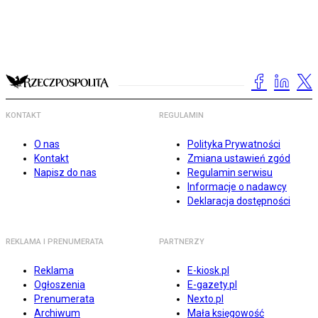
KONTAKT
REGULAMIN
O nas
Polityka Prywatności
Kontakt
Zmiana ustawień zgód
Napisz do nas
Regulamin serwisu
Informacje o nadawcy
Deklaracja dostępności
REKLAMA I PRENUMERATA
PARTNERZY
Reklama
E-kiosk.pl
Ogłoszenia
E-gazety.pl
Prenumerata
Nexto.pl
Archiwum
Mała księgowość