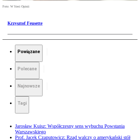
Foto: W Sieci Opinii
Krzysztof Feusette
Powiązane
Polecane
Najnowsze
Tagi
Jarosław Kuisz: Współczesny sens wybuchu Powstania
Warszawskiego
Prof. Jacek Czaputowicz: Rząd walczy o amerykański stół