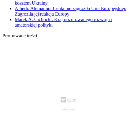
kosztem Ukrainy
Alberto Alemanno: Ceuta nie zagroziła Unii Europejskiej.
Zagroziła jej reakcja Europy
Marek A. Cichocki: Kraj pozorowanego rozwoju i
amatorskiej polityki
Promowane treści