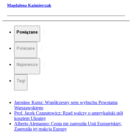
Magdalena Kaźmierczak
Powiązane
Polecane
Najnowsze
Tagi
Jarosław Kuisz: Współczesny sens wybuchu Powstania
Warszawskiego
Prof. Jacek Czaputowicz: Rząd walczy o amerykański stół
kosztem Ukrainy
Alberto Alemanno: Ceuta nie zagroziła Unii Europejskiej.
Zagroziła jej reakcja Europy