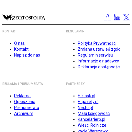
KONTAKT
REGULAMIN
O nas
Polityka Prywatności
Kontakt
Zmiana ustawień zgód
Napisz do nas
Regulamin serwisu
Informacje o nadawcy
Deklaracja dostępności
REKLAMA I PRENUMERATA
PARTNERZY
Reklama
E-kiosk.pl
Ogłoszenia
E-gazety.pl
Prenumerata
Nexto.pl
Archiwum
Mała księgowość
Kancelarierp.pl
Wieści Rolnicze
Życie Warszawy