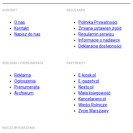
KONTAKT
REGULAMIN
O nas
Polityka Prywatności
Kontakt
Zmiana ustawień zgód
Napisz do nas
Regulamin serwisu
Informacje o nadawcy
Deklaracja dostępności
REKLAMA I PRENUMERATA
PARTNERZY
Reklama
E-kiosk.pl
Ogłoszenia
E-gazety.pl
Prenumerata
Nexto.pl
Archiwum
Mała księgowość
Kancelarierp.pl
Wieści Rolnicze
Życie Warszawy
NASZE WYDARZENIA