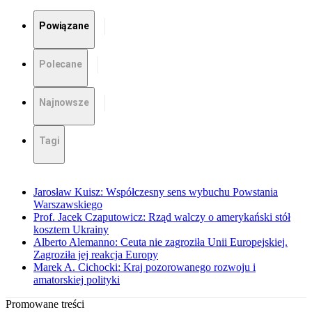
Powiązane
Polecane
Najnowsze
Tagi
Jarosław Kuisz: Współczesny sens wybuchu Powstania
Warszawskiego
Prof. Jacek Czaputowicz: Rząd walczy o amerykański stół
kosztem Ukrainy
Alberto Alemanno: Ceuta nie zagroziła Unii Europejskiej.
Zagroziła jej reakcja Europy
Marek A. Cichocki: Kraj pozorowanego rozwoju i
amatorskiej polityki
Promowane treści