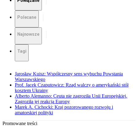
Powiązane
Polecane
Najnowsze
Tagi
Jarosław Kuisz: Współczesny sens wybuchu Powstania
Warszawskiego
Prof. Jacek Czaputowicz: Rząd walczy o amerykański stół
kosztem Ukrainy
Alberto Alemanno: Ceuta nie zagroziła Unii Europejskiej.
Zagroziła jej reakcja Europy
Marek A. Cichocki: Kraj pozorowanego rozwoju i
amatorskiej polityki
Promowane treści