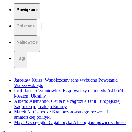
Powiązane
Polecane
Najnowsze
Tagi
Jarosław Kuisz: Współczesny sens wybuchu Powstania
Warszawskiego
Prof. Jacek Czaputowicz: Rząd walczy o amerykański stół
kosztem Ukrainy
Alberto Alemanno: Ceuta nie zagroziła Unii Europejskiej.
Zagroziła jej reakcja Europy
Marek A. Cichocki: Kraj pozorowanego rozwoju i
amatorskiej polityki
Maya Ozbayoglu: Gigafabryka AI to gigaodpowiedzialność