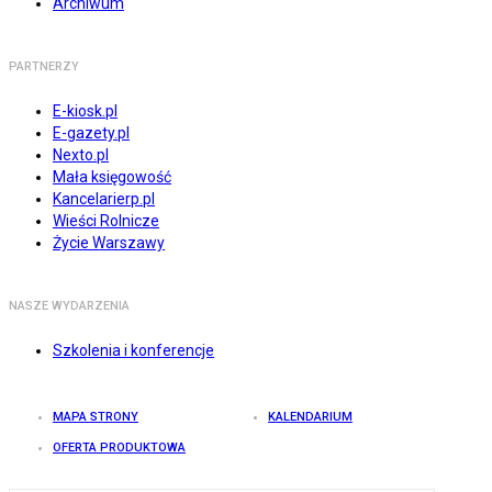
Archiwum
PARTNERZY
E-kiosk.pl
E-gazety.pl
Nexto.pl
Mała księgowość
Kancelarierp.pl
Wieści Rolnicze
Życie Warszawy
NASZE WYDARZENIA
Szkolenia i konferencje
MAPA STRONY
KALENDARIUM
OFERTA PRODUKTOWA