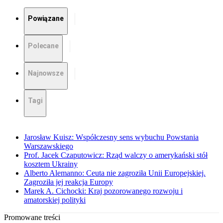
Powiązane
Polecane
Najnowsze
Tagi
Jarosław Kuisz: Współczesny sens wybuchu Powstania
Warszawskiego
Prof. Jacek Czaputowicz: Rząd walczy o amerykański stół
kosztem Ukrainy
Alberto Alemanno: Ceuta nie zagroziła Unii Europejskiej.
Zagroziła jej reakcja Europy
Marek A. Cichocki: Kraj pozorowanego rozwoju i
amatorskiej polityki
Promowane treści