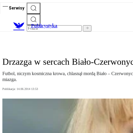
Serwisy
Publicystyka
Drzazga w sercach Biało-Czerwony
Futbol, niczym kosmiczna krowa, chlasnął mordą Biało – Czerwonych
miazga.
Publikacja:
14.06.2014 13:53