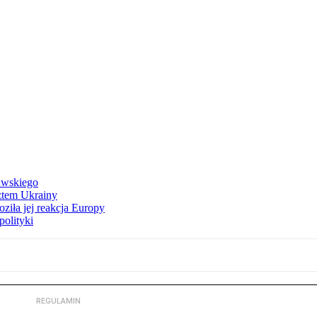
awskiego
ztem Ukrainy
ziła jej reakcja Europy
polityki
REGULAMIN