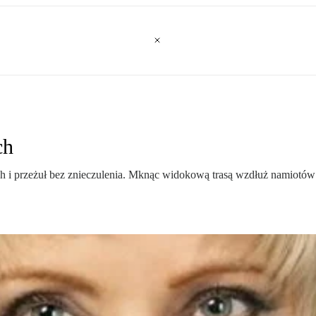
ch
 i przeżuł bez znieczulenia. Mknąc widokową trasą wzdłuż namiotów 