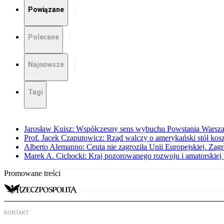
Powiązane
Polecane
Najnowsze
Tagi
Jarosław Kuisz: Współczesny sens wybuchu Powstania Warsz
Prof. Jacek Czaputowicz: Rząd walczy o amerykański stół kos
Alberto Alemanno: Ceuta nie zagroziła Unii Europejskiej. Zagro
Marek A. Cichocki: Kraj pozorowanego rozwoju i amatorskiej 
Promowane treści
KONTAKT