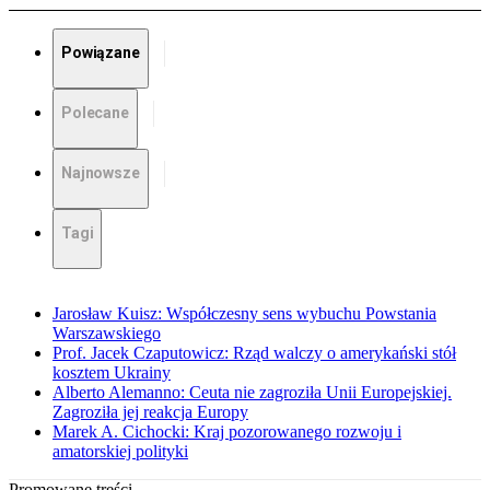
Powiązane
Polecane
Najnowsze
Tagi
Jarosław Kuisz: Współczesny sens wybuchu Powstania
Warszawskiego
Prof. Jacek Czaputowicz: Rząd walczy o amerykański stół
kosztem Ukrainy
Alberto Alemanno: Ceuta nie zagroziła Unii Europejskiej.
Zagroziła jej reakcja Europy
Marek A. Cichocki: Kraj pozorowanego rozwoju i
amatorskiej polityki
Promowane treści