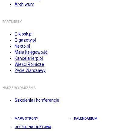
Archiwum
PARTNERZY
E-kiosk.pl
E-gazety.pl
Nexto.pl
Mała księgowość
Kancelarierp.pl
Wieści Rolnicze
Życie Warszawy
NASZE WYDARZENIA
Szkolenia i konferencje
MAPA STRONY
KALENDARIUM
OFERTA PRODUKTOWA