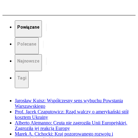
Powiązane
Polecane
Najnowsze
Tagi
Jarosław Kuisz: Współczesny sens wybuchu Powstania
Warszawskiego
Prof. Jacek Czaputowicz: Rząd walczy o amerykański stół
kosztem Ukrainy
Alberto Alemanno: Ceuta nie zagroziła Unii Europejskiej.
Zagroziła jej reakcja Europy
Marek A. Cichocki: Kraj pozorowanego rozwoju i