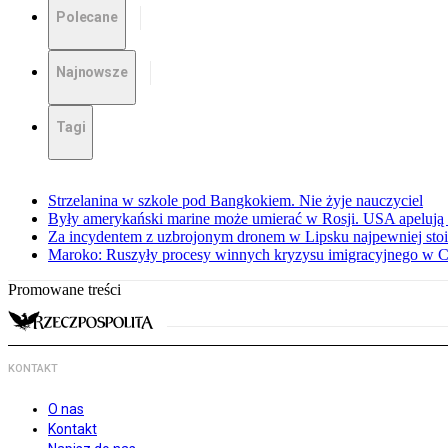
Polecane
Najnowsze
Tagi
Strzelanina w szkole pod Bangkokiem. Nie żyje nauczyciel
Były amerykański marine może umierać w Rosji. USA apelują 
Za incydentem z uzbrojonym dronem w Lipsku najpewniej stoi
Maroko: Ruszyły procesy winnych kryzysu imigracyjnego w C
Promowane treści
KONTAKT
O nas
Kontakt