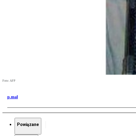
Foto: AFP
p.mal
Powiązane