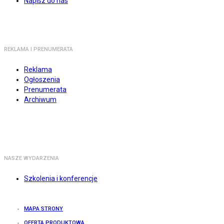
Napisz do nas
REKLAMA I PRENUMERATA
Reklama
Ogłoszenia
Prenumerata
Archiwum
NASZE WYDARZENIA
Szkolenia i konferencje
MAPA STRONY
OFERTA PRODUKTOWA