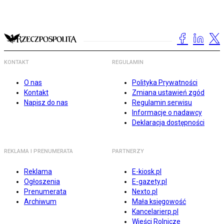
KONTAKT
REGULAMIN
O nas
Polityka Prywatności
Kontakt
Zmiana ustawień zgód
Napisz do nas
Regulamin serwisu
Informacje o nadawcy
Deklaracja dostępności
REKLAMA I PRENUMERATA
PARTNERZY
Reklama
E-kiosk.pl
Ogłoszenia
E-gazety.pl
Prenumerata
Nexto.pl
Archiwum
Mała księgowość
Kancelarierp.pl
Wieści Rolnicze