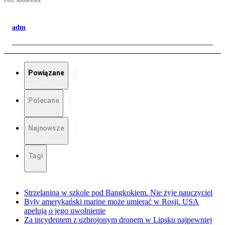
Foto: AdobeStock
adm
Powiązane
Polecane
Najnowsze
Tagi
Strzelanina w szkole pod Bangkokiem. Nie żyje nauczyciel
Były amerykański marine może umierać w Rosji. USA
apelują o jego uwolnienie
Za incydentem z uzbrojonym dronem w Lipsku najpewniej