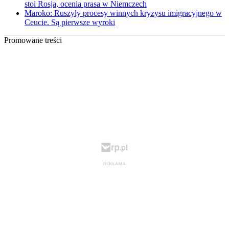
stoi Rosja, ocenia prasa w Niemczech
Maroko: Ruszyły procesy winnych kryzysu imigracyjnego w
Ceucie. Są pierwsze wyroki
Promowane treści