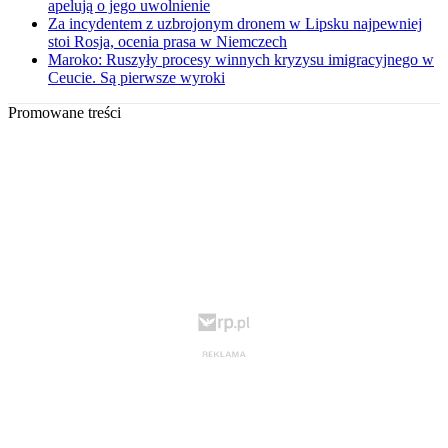
apelują o jego uwolnienie
Za incydentem z uzbrojonym dronem w Lipsku najpewniej
stoi Rosja, ocenia prasa w Niemczech
Maroko: Ruszyły procesy winnych kryzysu imigracyjnego w
Ceucie. Są pierwsze wyroki
Promowane treści