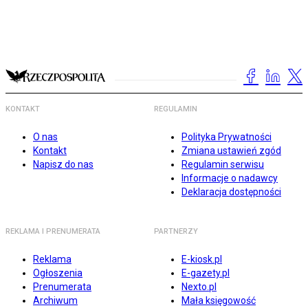
KONTAKT
REGULAMIN
O nas
Polityka Prywatności
Kontakt
Zmiana ustawień zgód
Napisz do nas
Regulamin serwisu
Informacje o nadawcy
Deklaracja dostępności
REKLAMA I PRENUMERATA
PARTNERZY
Reklama
E-kiosk.pl
Ogłoszenia
E-gazety.pl
Prenumerata
Nexto.pl
Archiwum
Mała księgowość