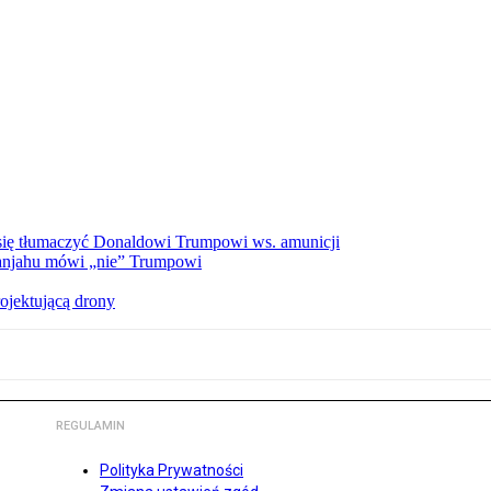
a się tłumaczyć Donaldowi Trumpowi ws. amunicji
tanjahu mówi „nie” Trumpowi
ojektującą drony
REGULAMIN
Polityka Prywatności