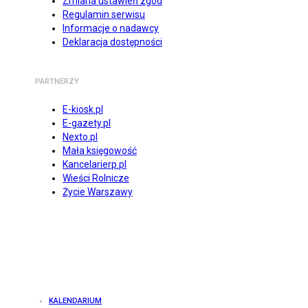
Zmiana ustawień zgód
Regulamin serwisu
Informacje o nadawcy
Deklaracja dostępności
PARTNERZY
E-kiosk.pl
E-gazety.pl
Nexto.pl
Mała księgowość
Kancelarierp.pl
Wieści Rolnicze
Życie Warszawy
KALENDARIUM