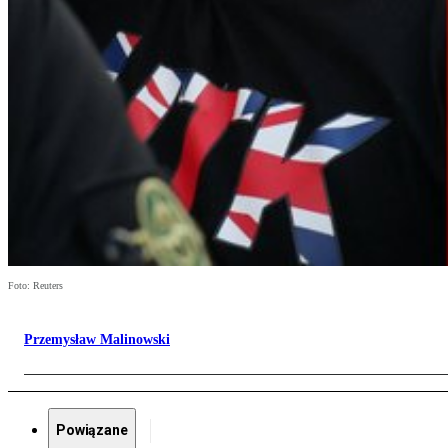
Foto: Reuters
Przemysław Malinowski
Powiązane