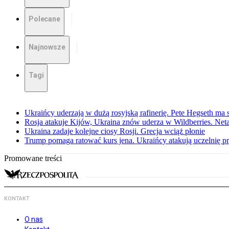
Polecane
Najnowsze
Tagi
Ukraińcy uderzają w dużą rosyjską rafinerię. Pete Hegseth m
Rosja atakuje Kijów, Ukraina znów uderza w Wildberries. Ne
Ukraina zadaje kolejne ciosy Rosji. Grecja wciąż płonie
Trump pomaga ratować kurs jena. Ukraińcy atakują uczelnię pr
Promowane treści
KONTAKT
O nas