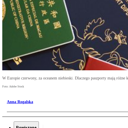
W Europie czerwony, za oceanem niebieski. Dlaczego paszporty mają różne 
Foto: Adobe Stock
Anna Rogalska
Powiązane