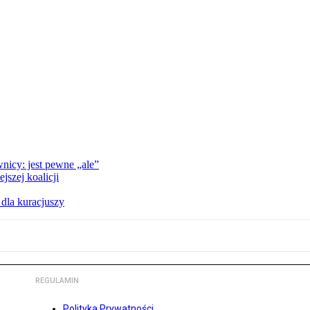
nicy: jest pewne „ale”
szej koalicji
 dla kuracjuszy
REGULAMIN
Polityka Prywatności