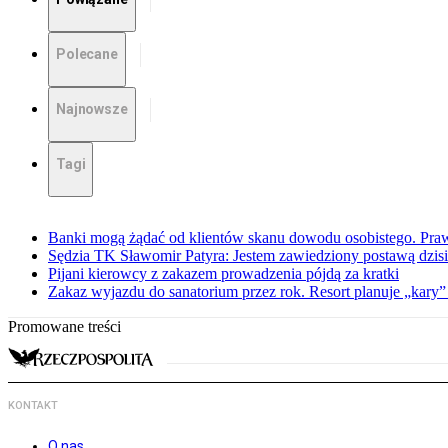
Polecane
Najnowsze
Tagi
Banki mogą żądać od klientów skanu dowodu osobistego. Praw
Sędzia TK Sławomir Patyra: Jestem zawiedziony postawą dzisiej
Pijani kierowcy z zakazem prowadzenia pójdą za kratki
Zakaz wyjazdu do sanatorium przez rok. Resort planuje „kary”
Promowane treści
KONTAKT
O nas