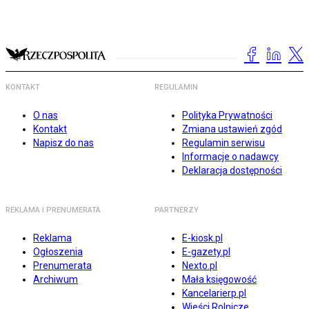
KONTAKT
REGULAMIN
O nas
Polityka Prywatności
Kontakt
Zmiana ustawień zgód
Napisz do nas
Regulamin serwisu
Informacje o nadawcy
Deklaracja dostępności
REKLAMA I PRENUMERATA
PARTNERZY
Reklama
E-kiosk.pl
Ogłoszenia
E-gazety.pl
Prenumerata
Nexto.pl
Archiwum
Mała księgowość
Kancelarierp.pl
Wieści Rolnicze