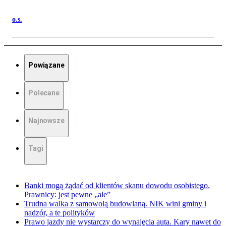
o.s.
Powiązane
Polecane
Najnowsze
Tagi
Banki mogą żądać od klientów skanu dowodu osobistego.
Prawnicy: jest pewne „ale”
Trudna walka z samowolą budowlaną. NIK wini gminy i
nadzór, a te polityków
Prawo jazdy nie wystarczy do wynajęcia auta. Kary nawet do