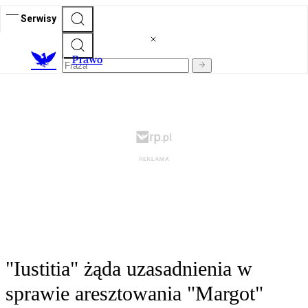
Serwisy
Prawo
"Iustitia" żąda uzasadnienia w
sprawie aresztowania "Margot"