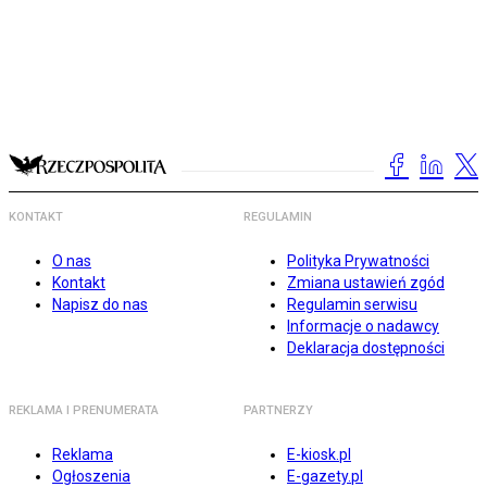
KONTAKT
REGULAMIN
O nas
Polityka Prywatności
Kontakt
Zmiana ustawień zgód
Napisz do nas
Regulamin serwisu
Informacje o nadawcy
Deklaracja dostępności
REKLAMA I PRENUMERATA
PARTNERZY
Reklama
E-kiosk.pl
Ogłoszenia
E-gazety.pl