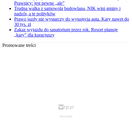
Prawnicy: jest pewne „ale”
Trudna walka z samowolą budowlaną. NIK wini gminy i
nadzór, a te polityków
Prawo jazdy nie wystarczy do wynajęcia auta. Kary nawet do
30 tys. zł
Zakaz wyjazdu do sanatorium przez rok. Resort planuje
„kary” dla kuracjuszy
Promowane treści