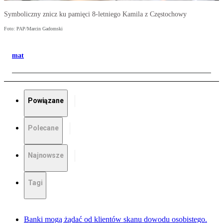
Symboliczny znicz ku pamięci 8-letniego Kamila z Częstochowy
Foto: PAP/Marcin Gadomski
mat
Powiązane
Polecane
Najnowsze
Tagi
Banki mogą żądać od klientów skanu dowodu osobistego.