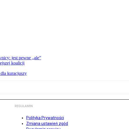
nicy: jest pewne „ale”
szej koalicji
 dla kuracjuszy
REGULAMIN
Polityka Prywatności
Zmiana ustawień zgód