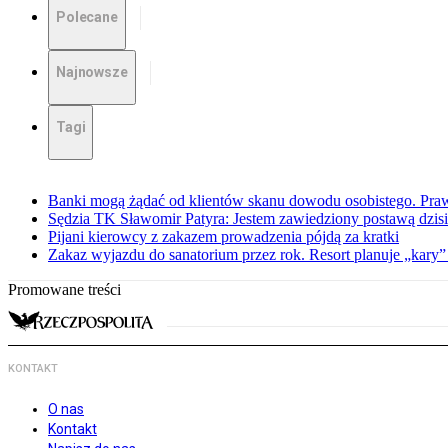
Polecane
Najnowsze
Tagi
Banki mogą żądać od klientów skanu dowodu osobistego. Praw
Sędzia TK Sławomir Patyra: Jestem zawiedziony postawą dzisiej
Pijani kierowcy z zakazem prowadzenia pójdą za kratki
Zakaz wyjazdu do sanatorium przez rok. Resort planuje „kary”
Promowane treści
KONTAKT
O nas
Kontakt