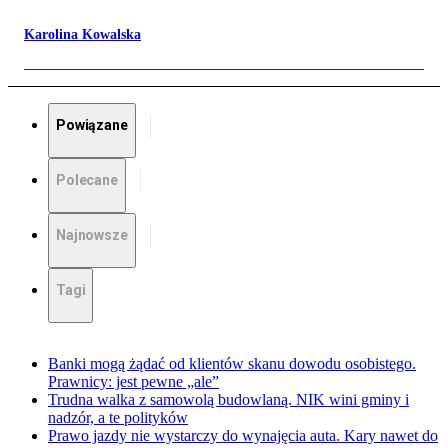
Karolina Kowalska
Powiązane
Polecane
Najnowsze
Tagi
Banki mogą żądać od klientów skanu dowodu osobistego.
Prawnicy: jest pewne „ale”
Trudna walka z samowolą budowlaną. NIK wini gminy i
nadzór, a te polityków
Prawo jazdy nie wystarczy do wynajęcia auta. Kary nawet do