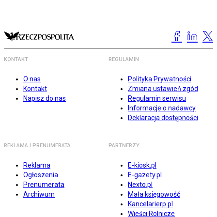
KONTAKT
REGULAMIN
O nas
Polityka Prywatności
Kontakt
Zmiana ustawień zgód
Napisz do nas
Regulamin serwisu
Informacje o nadawcy
Deklaracja dostępności
REKLAMA I PRENUMERATA
PARTNERZY
Reklama
E-kiosk.pl
Ogłoszenia
E-gazety.pl
Prenumerata
Nexto.pl
Archiwum
Mała księgowość
Kancelarierp.pl
Wieści Rolnicze