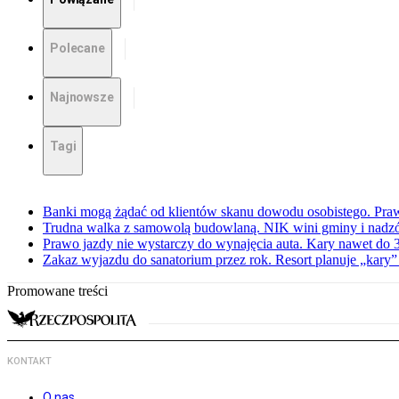
Polecane
Najnowsze
Tagi
Banki mogą żądać od klientów skanu dowodu osobistego. Praw
Trudna walka z samowolą budowlaną. NIK wini gminy i nadzór
Prawo jazdy nie wystarczy do wynajęcia auta. Kary nawet do 30
Zakaz wyjazdu do sanatorium przez rok. Resort planuje „kary”
Promowane treści
KONTAKT
O nas