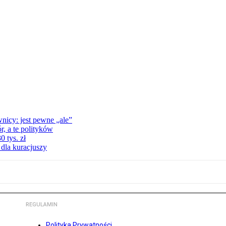
nicy: jest pewne „ale”
, a te polityków
 tys. zł
 dla kuracjuszy
REGULAMIN
Polityka Prywatności