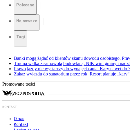
Polecane
Najnowsze
Tagi
Banki mogą żądać od klientów skanu dowodu osobistego. Praw
Trudna walka z samowolą budowlaną. NIK wini gminy i nadzór
Prawo jazdy nie wystarczy do wynajęcia auta. Kary nawet do 30
Zakaz wyjazdu do sanatorium przez rok. Resort planuje „kary”
Promowane treści
KONTAKT
O nas
Kontakt