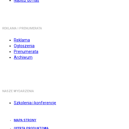
Napisz do nas
REKLAMA I PRENUMERATA
Reklama
Ogłoszenia
Prenumerata
Archiwum
NASZE WYDARZENIA
Szkolenia i konferencje
MAPA STRONY
OFERTA PRODUKTOWA