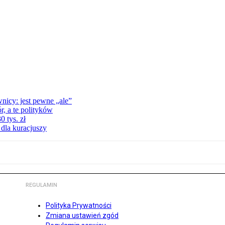
nicy: jest pewne „ale”
, a te polityków
 tys. zł
 dla kuracjuszy
REGULAMIN
Polityka Prywatności
Zmiana ustawień zgód