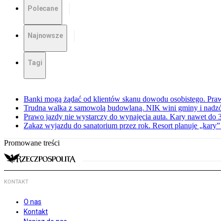
Polecane
Najnowsze
Tagi
Banki mogą żądać od klientów skanu dowodu osobistego. Praw
Trudna walka z samowolą budowlaną. NIK wini gminy i nadzór
Prawo jazdy nie wystarczy do wynajęcia auta. Kary nawet do 30
Zakaz wyjazdu do sanatorium przez rok. Resort planuje „kary”
Promowane treści
KONTAKT
O nas
Kontakt