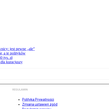
nicy: jest pewne „ale”
, a te polityków
 tys. zł
 dla kuracjuszy
REGULAMIN
Polityka Prywatności
Zmiana ustawień zgód