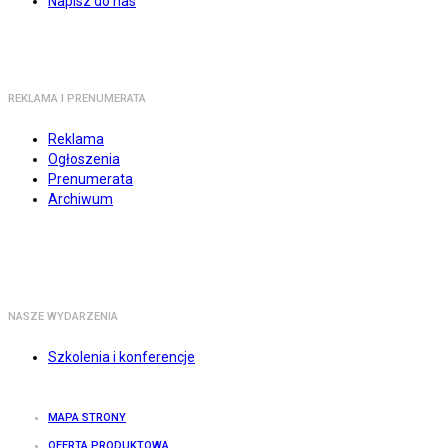
Napisz do nas
REKLAMA I PRENUMERATA
Reklama
Ogłoszenia
Prenumerata
Archiwum
NASZE WYDARZENIA
Szkolenia i konferencje
MAPA STRONY
OFERTA PRODUKTOWA