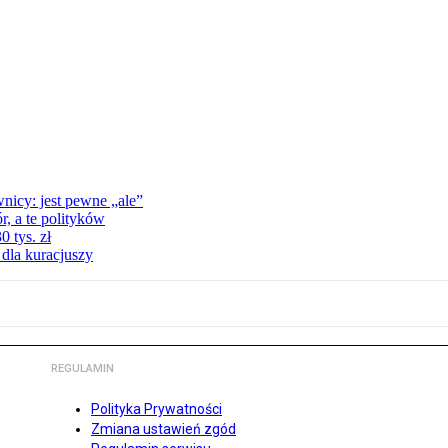
nicy: jest pewne „ale”
, a te polityków
 tys. zł
 dla kuracjuszy
REGULAMIN
Polityka Prywatności
Zmiana ustawień zgód