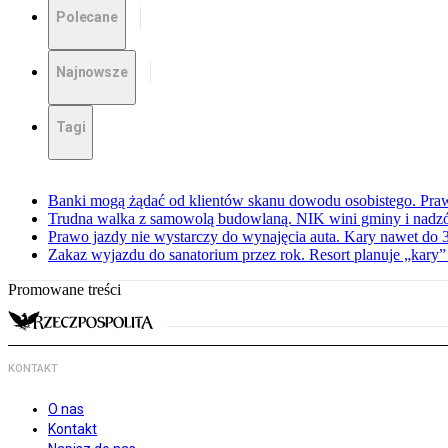
Polecane
Najnowsze
Tagi
Banki mogą żądać od klientów skanu dowodu osobistego. Praw
Trudna walka z samowolą budowlaną. NIK wini gminy i nadzór
Prawo jazdy nie wystarczy do wynajęcia auta. Kary nawet do 30
Zakaz wyjazdu do sanatorium przez rok. Resort planuje „kary”
Promowane treści
KONTAKT
O nas
Kontakt