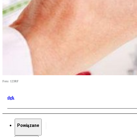
Foto: 123RF
dgk
Powiązane