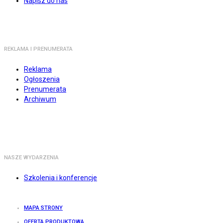
Napisz do nas
REKLAMA I PRENUMERATA
Reklama
Ogłoszenia
Prenumerata
Archiwum
NASZE WYDARZENIA
Szkolenia i konferencje
MAPA STRONY
OFERTA PRODUKTOWA