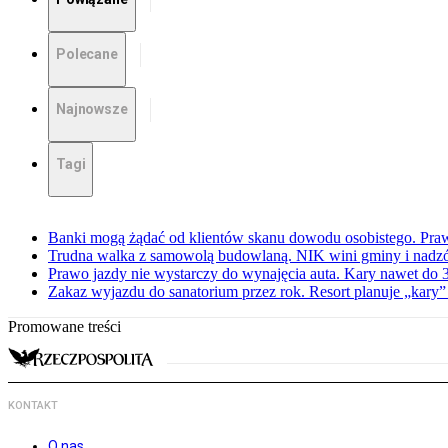
Polecane
Najnowsze
Tagi
Banki mogą żądać od klientów skanu dowodu osobistego. Praw
Trudna walka z samowolą budowlaną. NIK wini gminy i nadzór
Prawo jazdy nie wystarczy do wynajęcia auta. Kary nawet do 30
Zakaz wyjazdu do sanatorium przez rok. Resort planuje „kary”
Promowane treści
KONTAKT
O nas