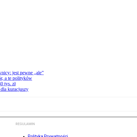
nicy: jest pewne „ale”
, a te polityków
 tys. zł
 dla kuracjuszy
REGULAMIN
Polityka Prywatności