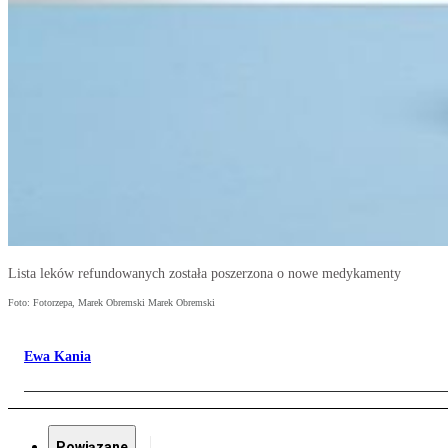
Lista leków refundowanych została poszerzona o nowe medykamenty
Foto: Fotorzepa, Marek Obremski Marek Obremski
Ewa Kania
Powiązane