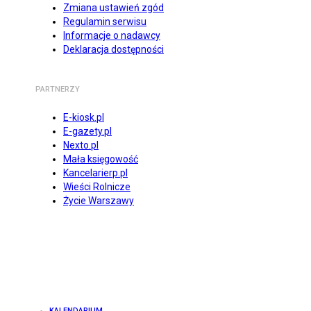
Zmiana ustawień zgód
Regulamin serwisu
Informacje o nadawcy
Deklaracja dostępności
PARTNERZY
E-kiosk.pl
E-gazety.pl
Nexto.pl
Mała księgowość
Kancelarierp.pl
Wieści Rolnicze
Życie Warszawy
KALENDARIUM