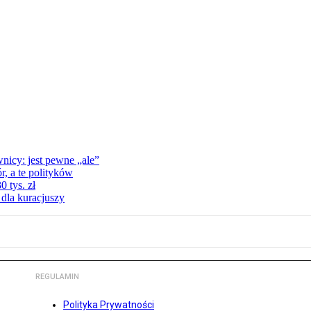
nicy: jest pewne „ale”
, a te polityków
 tys. zł
 dla kuracjuszy
REGULAMIN
Polityka Prywatności