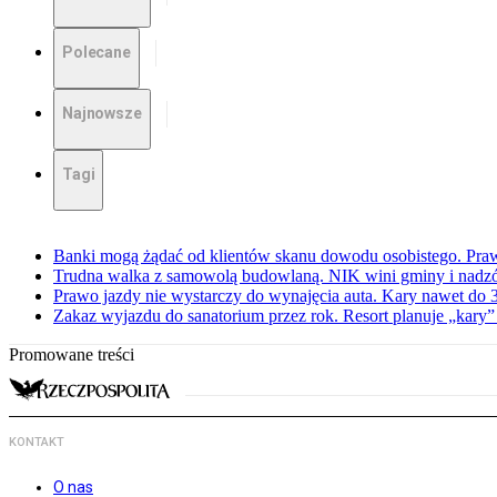
Polecane
Najnowsze
Tagi
Banki mogą żądać od klientów skanu dowodu osobistego. Praw
Trudna walka z samowolą budowlaną. NIK wini gminy i nadzór
Prawo jazdy nie wystarczy do wynajęcia auta. Kary nawet do 30
Zakaz wyjazdu do sanatorium przez rok. Resort planuje „kary”
Promowane treści
KONTAKT
O nas