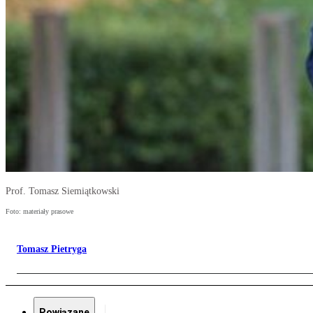
Prof. Tomasz Siemiątkowski
Foto: materiały prasowe
Tomasz Pietryga
Powiązane