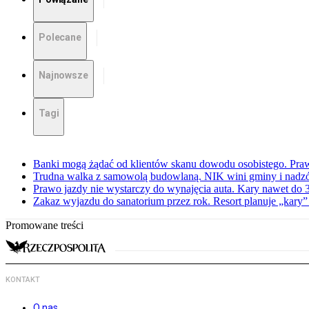
Polecane
Najnowsze
Tagi
Banki mogą żądać od klientów skanu dowodu osobistego. Praw
Trudna walka z samowolą budowlaną. NIK wini gminy i nadzór
Prawo jazdy nie wystarczy do wynajęcia auta. Kary nawet do 30
Zakaz wyjazdu do sanatorium przez rok. Resort planuje „kary”
Promowane treści
KONTAKT
O nas