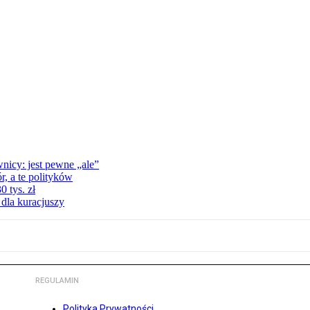
nicy: jest pewne „ale”
, a te polityków
 tys. zł
 dla kuracjuszy
REGULAMIN
Polityka Prywatności