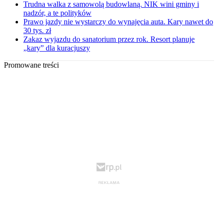
Trudna walka z samowolą budowlaną. NIK wini gminy i
nadzór, a te polityków
Prawo jazdy nie wystarczy do wynajęcia auta. Kary nawet do
30 tys. zł
Zakaz wyjazdu do sanatorium przez rok. Resort planuje
„kary” dla kuracjuszy
Promowane treści