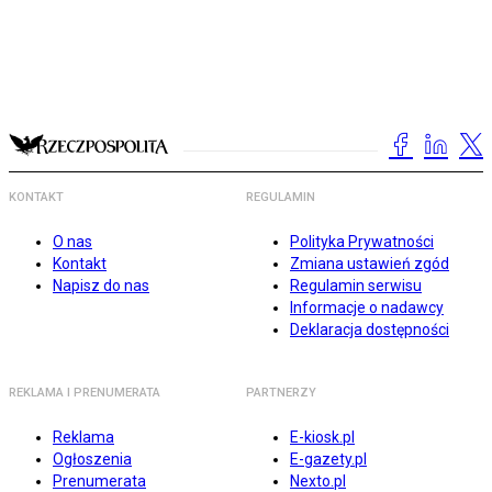
KONTAKT
REGULAMIN
O nas
Polityka Prywatności
Kontakt
Zmiana ustawień zgód
Napisz do nas
Regulamin serwisu
Informacje o nadawcy
Deklaracja dostępności
REKLAMA I PRENUMERATA
PARTNERZY
Reklama
E-kiosk.pl
Ogłoszenia
E-gazety.pl
Prenumerata
Nexto.pl