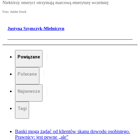
Niektórzy emeryci otrzymają marcową emeryturę wcześniej
Foto: Adobe Stock
Justyna Szymczyk-Mielniczyn
Powiązane
Polecane
Najnowsze
Tagi
Banki mogą żądać od klientów skanu dowodu osobistego.
Prawnicy: jest pewne „ale”