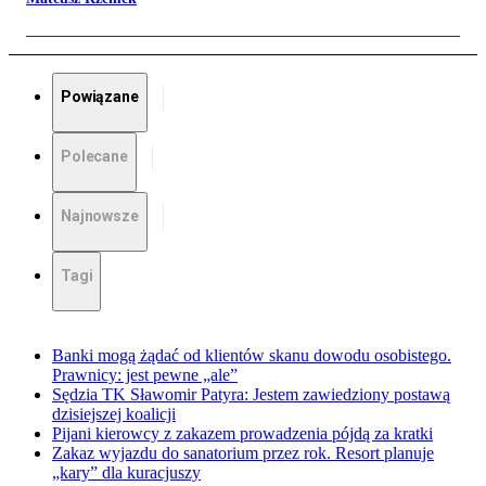
Powiązane
Polecane
Najnowsze
Tagi
Banki mogą żądać od klientów skanu dowodu osobistego.
Prawnicy: jest pewne „ale”
Sędzia TK Sławomir Patyra: Jestem zawiedziony postawą
dzisiejszej koalicji
Pijani kierowcy z zakazem prowadzenia pójdą za kratki
Zakaz wyjazdu do sanatorium przez rok. Resort planuje
„kary” dla kuracjuszy