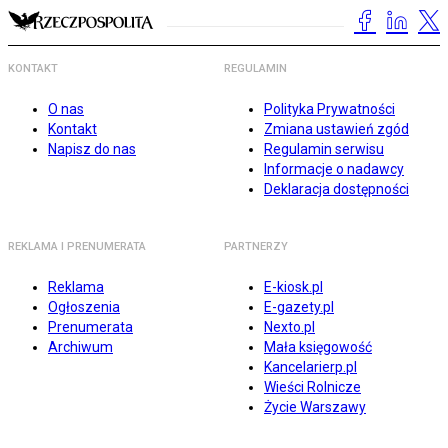
KONTAKT
REGULAMIN
O nas
Polityka Prywatności
Kontakt
Zmiana ustawień zgód
Napisz do nas
Regulamin serwisu
Informacje o nadawcy
Deklaracja dostępności
REKLAMA I PRENUMERATA
PARTNERZY
Reklama
E-kiosk.pl
Ogłoszenia
E-gazety.pl
Prenumerata
Nexto.pl
Archiwum
Mała księgowość
Kancelarierp.pl
Wieści Rolnicze
Życie Warszawy