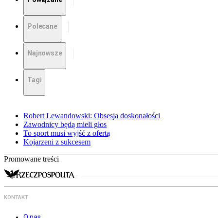
Polecane
Najnowsze
Tagi
Robert Lewandowski: Obsesja doskonałości
Zawodnicy będą mieli głos
To sport musi wyjść z ofertą
Kojarzeni z sukcesem
Promowane treści
KONTAKT
O nas