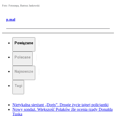
Foto: Fotorzepa, Bartosz Jankowski
p.mal
Powiązane
Polecane
Najnowsze
Tagi
Nietykalna sierżant „Doris”. Drugie życie tajnej policjantki
Nowy sondaż. Większość Polaków źle ocenia rządy Donalda
Tuska