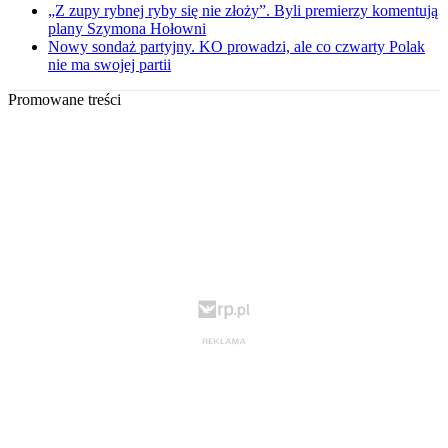
„Z zupy rybnej ryby się nie złoży”. Byli premierzy komentują
plany Szymona Hołowni
Nowy sondaż partyjny. KO prowadzi, ale co czwarty Polak
nie ma swojej partii
Promowane treści