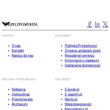
KONTAKT
REGULAMIN
O nas
Polityka Prywatności
Kontakt
Zmiana ustawień zgód
Napisz do nas
Regulamin serwisu
Informacje o nadawcy
Deklaracja dostępności
REKLAMA I PRENUMERATA
PARTNERZY
Reklama
E-kiosk.pl
Ogłoszenia
E-gazety.pl
Prenumerata
Nexto.pl
Archiwum
Mała księgowość
Kancelarierp.pl