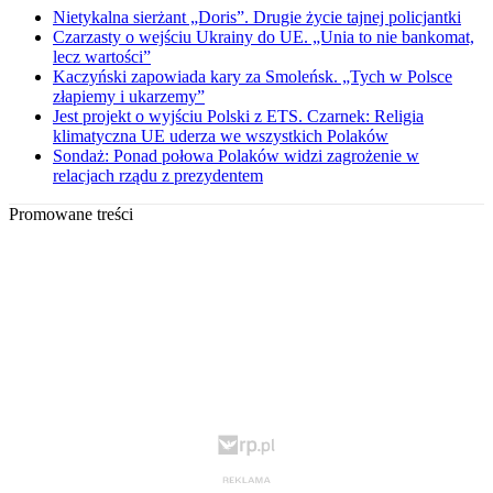
Nietykalna sierżant „Doris”. Drugie życie tajnej policjantki
Czarzasty o wejściu Ukrainy do UE. „Unia to nie bankomat,
lecz wartości”
Kaczyński zapowiada kary za Smoleńsk. „Tych w Polsce
złapiemy i ukarzemy”
Jest projekt o wyjściu Polski z ETS. Czarnek: Religia
klimatyczna UE uderza we wszystkich Polaków
Sondaż: Ponad połowa Polaków widzi zagrożenie w
relacjach rządu z prezydentem
Promowane treści