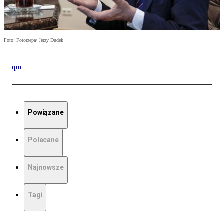
Foto: Fotorzepa/ Jerzy Dudek
qm
Powiązane
Polecane
Najnowsze
Tagi