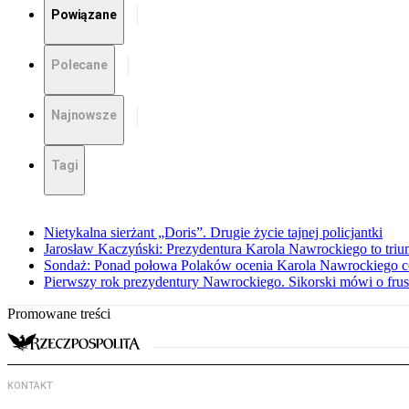
Powiązane
Polecane
Najnowsze
Tagi
Nietykalna sierżant „Doris”. Drugie życie tajnej policjantki
Jarosław Kaczyński: Prezydentura Karola Nawrockiego to triu
Sondaż: Ponad połowa Polaków ocenia Karola Nawrockiego c
Pierwszy rok prezydentury Nawrockiego. Sikorski mówi o frust
Promowane treści
KONTAKT