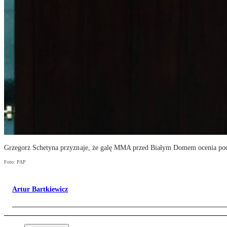
Grzegorz Schetyna przyznaje, że galę MMA przed Białym Domem ocenia pod
Foto: PAP
Artur Bartkiewicz