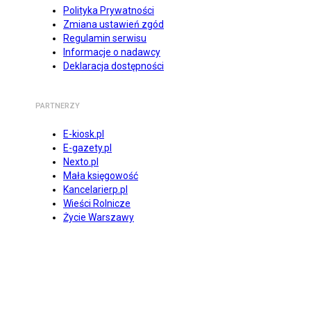
Polityka Prywatności
Zmiana ustawień zgód
Regulamin serwisu
Informacje o nadawcy
Deklaracja dostępności
PARTNERZY
E-kiosk.pl
E-gazety.pl
Nexto.pl
Mała księgowość
Kancelarierp.pl
Wieści Rolnicze
Życie Warszawy