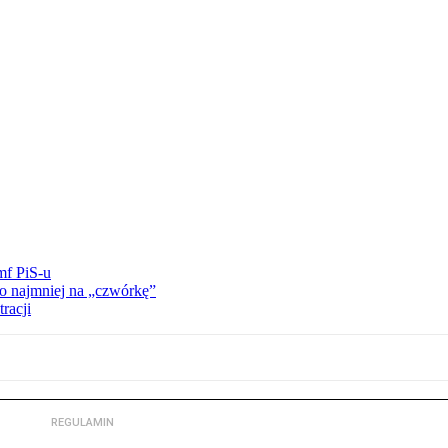
mf PiS-u
o najmniej na „czwórkę”
racji
REGULAMIN