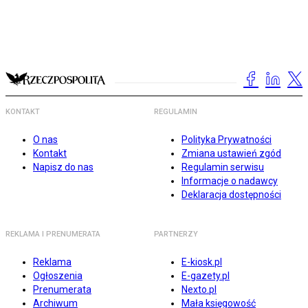
KONTAKT
REGULAMIN
O nas
Polityka Prywatności
Kontakt
Zmiana ustawień zgód
Napisz do nas
Regulamin serwisu
Informacje o nadawcy
Deklaracja dostępności
REKLAMA I PRENUMERATA
PARTNERZY
Reklama
E-kiosk.pl
Ogłoszenia
E-gazety.pl
Prenumerata
Nexto.pl
Archiwum
Mała księgowość