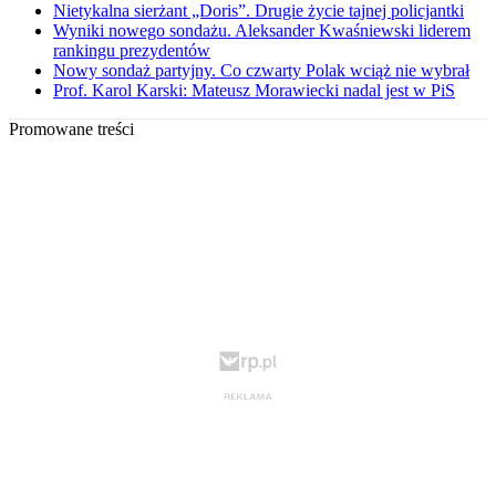
Nietykalna sierżant „Doris”. Drugie życie tajnej policjantki
Wyniki nowego sondażu. Aleksander Kwaśniewski liderem
rankingu prezydentów
Nowy sondaż partyjny. Co czwarty Polak wciąż nie wybrał
Prof. Karol Karski: Mateusz Morawiecki nadal jest w PiS
Promowane treści