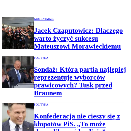
KOMENTARZE
Jacek Czaputowicz: Dlaczego
warto życzyć sukcesu
Mateuszowi Morawieckiemu
POLITYKA
Sondaż: Która partia najlepiej
reprezentuje wyborców
prawicowych? Tusk przed
Braunem
POLITYKA
Konfederacja nie cieszy się z
kłopotów PiS. „To może