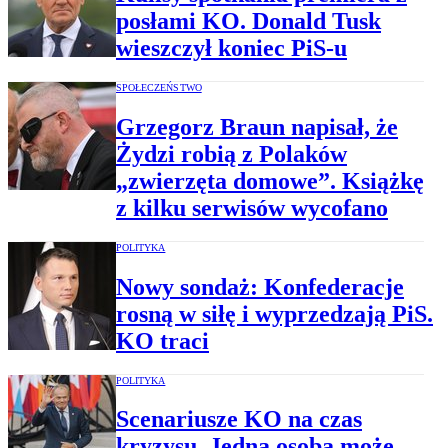
posłami KO. Donald Tusk
wieszczył koniec PiS-u
SPOŁECZEŃSTWO
Grzegorz Braun napisał, że
Żydzi robią z Polaków
„zwierzęta domowe”. Książkę
z kilku serwisów wycofano
POLITYKA
Nowy sondaż: Konfederacje
rosną w siłę i wyprzedzają PiS.
KO traci
POLITYKA
Scenariusze KO na czas
kryzysu. Jedna osoba może