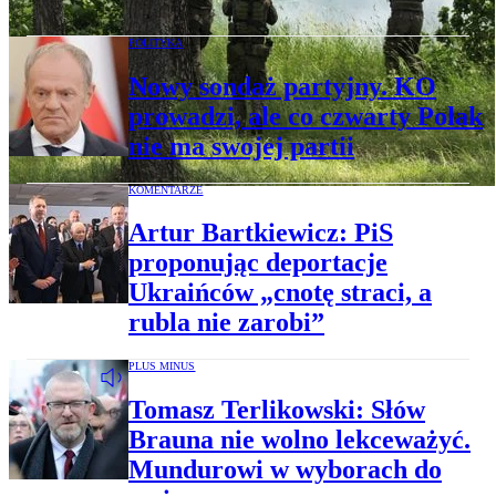
POLITYKA
Nowy sondaż partyjny. KO
prowadzi, ale co czwarty Polak
nie ma swojej partii
KOMENTARZE
Artur Bartkiewicz: PiS
proponując deportacje
Ukraińców „cnotę straci, a
rubla nie zarobi”
PLUS MINUS
Tomasz Terlikowski: Słów
Brauna nie wolno lekceważyć.
Mundurowi w wyborach do