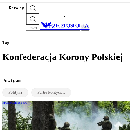
Serwisy
Tag:
Konfederacja Korony Polskiej
Powiązane
Polityka
Partie Polityczne
SPOŁECZEŃSTWO
Sondaż: Wyborcy PiS, Konfederacji i
Brauna najchętniej chwycą za karabin w
przypadku wojny