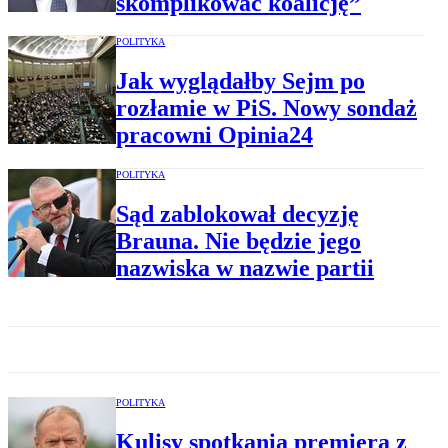
skomplikować koalicję”
POLITYKA
Jak wyglądałby Sejm po
rozłamie w PiS. Nowy sondaż
pracowni Opinia24
POLITYKA
Sąd zablokował decyzję
Brauna. Nie będzie jego
nazwiska w nazwie partii
POLITYKA
Kulisy spotkania premiera z