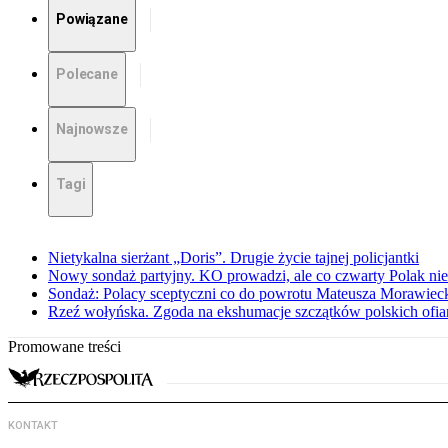
Powiązane
Polecane
Najnowsze
Tagi
Nietykalna sierżant „Doris”. Drugie życie tajnej policjantki
Nowy sondaż partyjny. KO prowadzi, ale co czwarty Polak nie 
Sondaż: Polacy sceptyczni co do powrotu Mateusza Morawiec
Rzeź wołyńska. Zgoda na ekshumacje szczątków polskich ofiar
Promowane treści
KONTAKT