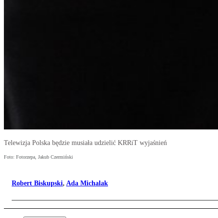
Telewizja Polska będzie musiała udzielić KRRiT wyjaśnień
Foto: Fotorzepa, Jakub Czermiński
Robert Biskupski
,
Ada Michalak