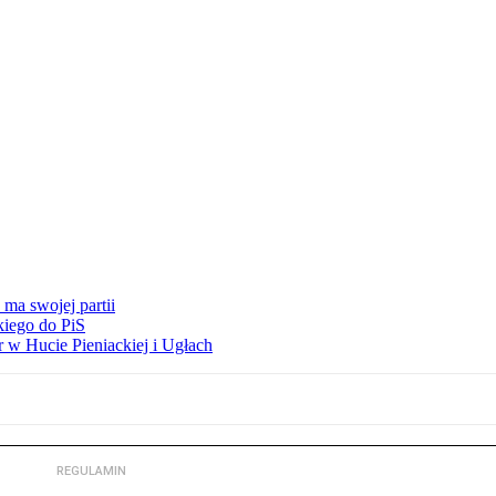
ma swojej partii
kiego do PiS
 w Hucie Pieniackiej i Ugłach
REGULAMIN