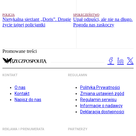
POLICJA
SPOŁECZEŃSTWO
Nietykalna sierżant „Doris”. Drugie
Upał odpuści, ale nie na długo.
życie tajnej policjantki
Pogoda nas zaskoczy
Promowane treści
KONTAKT
REGULAMIN
O nas
Polityka Prywatności
Kontakt
Zmiana ustawień zgód
Napisz do nas
Regulamin serwisu
Informacje o nadawcy
Deklaracja dostępności
REKLAMA I PRENUMERATA
PARTNERZY