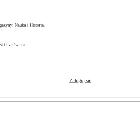
!
azyny: Nauka i Historia.
ki i ze świata.
Zaloguj się