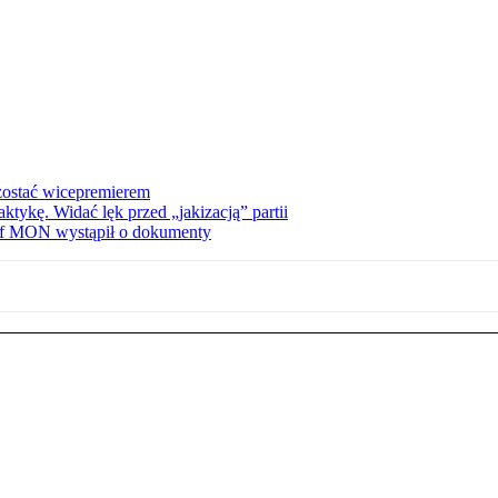
zostać wicepremierem
tykę. Widać lęk przed „jakizacją” partii
zef MON wystąpił o dokumenty