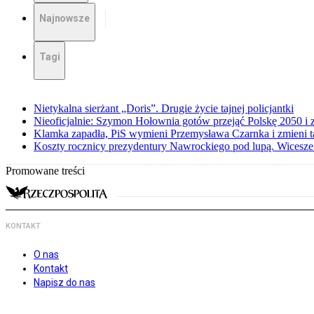
Najnowsze
Tagi
Nietykalna sierżant „Doris”. Drugie życie tajnej policjantki
Nieoficjalnie: Szymon Hołownia gotów przejąć Polskę 2050 i 
Klamka zapadła, PiS wymieni Przemysława Czarnka i zmieni tak
Koszty rocznicy prezydentury Nawrockiego pod lupą. Wices
Promowane treści
KONTAKT
O nas
Kontakt
Napisz do nas