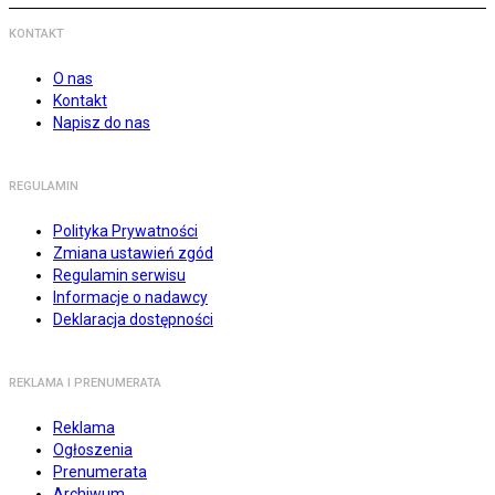
KONTAKT
O nas
Kontakt
Napisz do nas
REGULAMIN
Polityka Prywatności
Zmiana ustawień zgód
Regulamin serwisu
Informacje o nadawcy
Deklaracja dostępności
REKLAMA I PRENUMERATA
Reklama
Ogłoszenia
Prenumerata
Archiwum