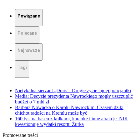
Powiązane
Polecane
Najnowsze
Tagi
Nietykalna sierżant „Doris”. Drugie życie tajnej policjantki
Media: Decyzje prezydenta Nawrockiego mogły uszczuplić
budżet o 7 mld zł
Barbara Nowacka o Karolu Nawrockim: Czasem dziki
chichot radości na Kremlu może być
160 tys. na basen z kulkami, karaoke i inne atrakcje. NIK
kwestionuje wydatki resortu Żurka
Promowane treści