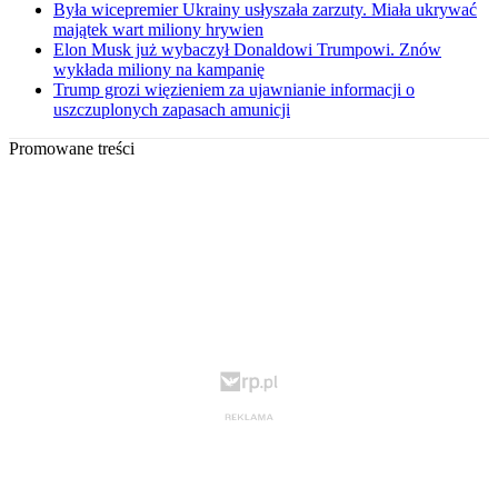
Była wicepremier Ukrainy usłyszała zarzuty. Miała ukrywać
majątek wart miliony hrywien
Elon Musk już wybaczył Donaldowi Trumpowi. Znów
wykłada miliony na kampanię
Trump grozi więzieniem za ujawnianie informacji o
uszczuplonych zapasach amunicji
Promowane treści