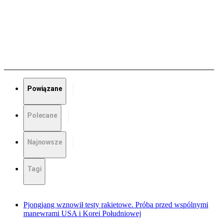
Powiązane
Polecane
Najnowsze
Tagi
Pjongjang wznowił testy rakietowe. Próba przed wspólnymi
manewrami USA i Korei Południowej