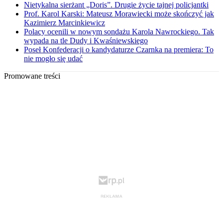
Nietykalna sierżant „Doris”. Drugie życie tajnej policjantki
Prof. Karol Karski: Mateusz Morawiecki może skończyć jak
Kazimierz Marcinkiewicz
Polacy ocenili w nowym sondażu Karola Nawrockiego. Tak
wypada na tle Dudy i Kwaśniewskiego
Poseł Konfederacji o kandydaturze Czarnka na premiera: To
nie mogło się udać
Promowane treści