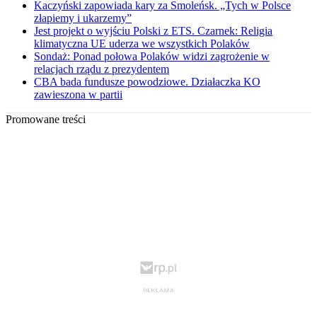
Kaczyński zapowiada kary za Smoleńsk. „Tych w Polsce
złapiemy i ukarzemy”
Jest projekt o wyjściu Polski z ETS. Czarnek: Religia
klimatyczna UE uderza we wszystkich Polaków
Sondaż: Ponad połowa Polaków widzi zagrożenie w
relacjach rządu z prezydentem
CBA bada fundusze powodziowe. Działaczka KO
zawieszona w partii
Promowane treści