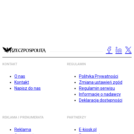
KONTAKT
REGULAMIN
O nas
Polityka Prywatności
Kontakt
Zmiana ustawień zgód
Napisz do nas
Regulamin serwisu
Informacje o nadawcy
Deklaracja dostępności
REKLAMA I PRENUMERATA
PARTNERZY
Reklama
E-kiosk.pl