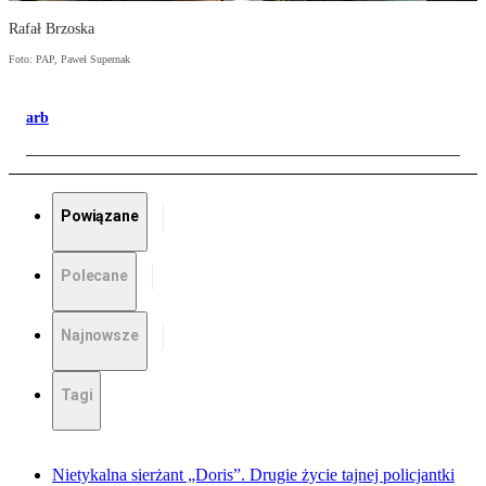
Rafał Brzoska
Foto: PAP, Paweł Supernak
arb
Powiązane
Polecane
Najnowsze
Tagi
Nietykalna sierżant „Doris”. Drugie życie tajnej policjantki