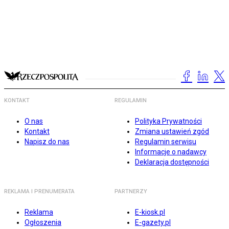
KONTAKT
REGULAMIN
O nas
Polityka Prywatności
Kontakt
Zmiana ustawień zgód
Napisz do nas
Regulamin serwisu
Informacje o nadawcy
Deklaracja dostępności
REKLAMA I PRENUMERATA
PARTNERZY
Reklama
E-kiosk.pl
Ogłoszenia
E-gazety.pl