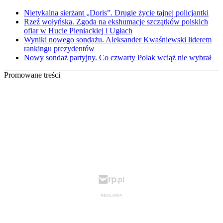
Nietykalna sierżant „Doris”. Drugie życie tajnej policjantki
Rzeź wołyńska. Zgoda na ekshumacje szczątków polskich
ofiar w Hucie Pieniackiej i Ugłach
Wyniki nowego sondażu. Aleksander Kwaśniewski liderem
rankingu prezydentów
Nowy sondaż partyjny. Co czwarty Polak wciąż nie wybrał
Promowane treści