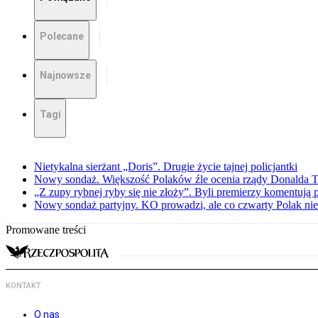
Polecane
Najnowsze
Tagi
Nietykalna sierżant „Doris”. Drugie życie tajnej policjantki
Nowy sondaż. Większość Polaków źle ocenia rządy Donalda 
„Z zupy rybnej ryby się nie złoży”. Byli premierzy komentuj
Nowy sondaż partyjny. KO prowadzi, ale co czwarty Polak nie 
Promowane treści
KONTAKT
O nas