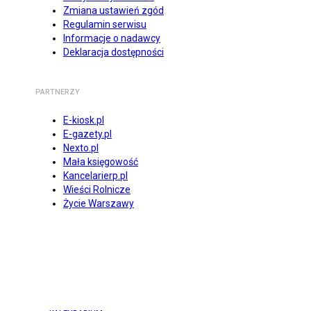
Zmiana ustawień zgód
Regulamin serwisu
Informacje o nadawcy
Deklaracja dostępności
PARTNERZY
E-kiosk.pl
E-gazety.pl
Nexto.pl
Mała księgowość
Kancelarierp.pl
Wieści Rolnicze
Życie Warszawy