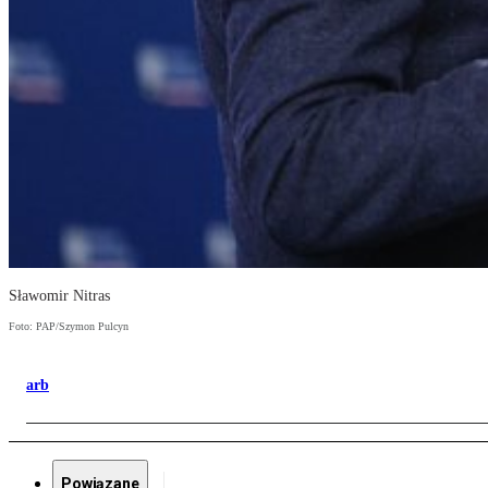
Sławomir Nitras
Foto: PAP/Szymon Pulcyn
arb
Powiązane