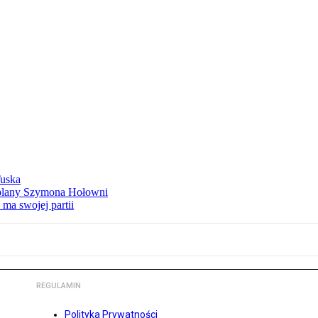
Tuska
ą plany Szymona Hołowni
ma swojej partii
REGULAMIN
Polityka Prywatności