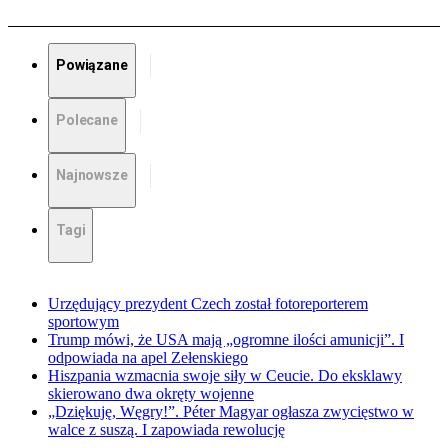
Powiązane
Polecane
Najnowsze
Tagi
Urzędujący prezydent Czech został fotoreporterem
sportowym
Trump mówi, że USA mają „ogromne ilości amunicji”. I
odpowiada na apel Zełenskiego
Hiszpania wzmacnia swoje siły w Ceucie. Do eksklawy
skierowano dwa okręty wojenne
„Dziękuję, Węgry!”. Péter Magyar ogłasza zwycięstwo w
walce z suszą. I zapowiada rewolucję