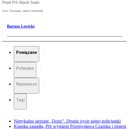
Poseł PiS Marek Suski
Foto: Fotorzepa, Jakub Czermiński
Bartosz Lewicki
Powiązane
Polecane
Najnowsze
Tagi
Nietykalna sierżant „Doris”. Drugie życie tajnej policjantki
Klamka zapadła, PiS wymieni Przemysława Czarnka i zmieni