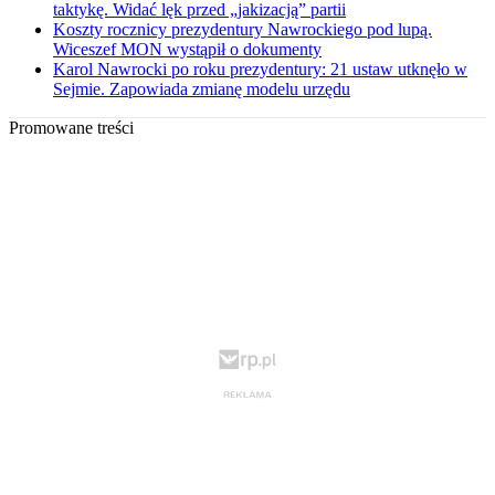
taktykę. Widać lęk przed „jakizacją” partii
Koszty rocznicy prezydentury Nawrockiego pod lupą.
Wiceszef MON wystąpił o dokumenty
Karol Nawrocki po roku prezydentury: 21 ustaw utknęło w
Sejmie. Zapowiada zmianę modelu urzędu
Promowane treści