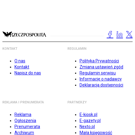
KONTAKT
REGULAMIN
O nas
Polityka Prywatności
Kontakt
Zmiana ustawień zgód
Napisz do nas
Regulamin serwisu
Informacje o nadawcy
Deklaracja dostępności
REKLAMA I PRENUMERATA
PARTNERZY
Reklama
E-kiosk.pl
Ogłoszenia
E-gazety.pl
Prenumerata
Nexto.pl
Archiwum
Mała księgowość