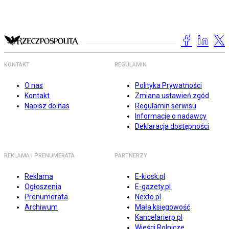
KONTAKT
REGULAMIN
O nas
Polityka Prywatności
Kontakt
Zmiana ustawień zgód
Napisz do nas
Regulamin serwisu
Informacje o nadawcy
Deklaracja dostępności
REKLAMA I PRENUMERATA
PARTNERZY
Reklama
E-kiosk.pl
Ogłoszenia
E-gazety.pl
Prenumerata
Nexto.pl
Archiwum
Mała księgowość
Kancelarierp.pl
Wieści Rolnicze