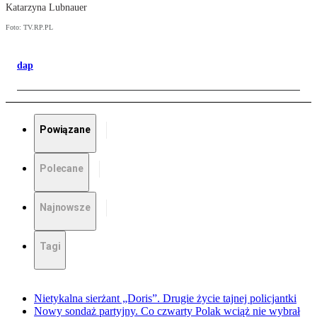
Katarzyna Lubnauer
Foto: TV.RP.PL
dap
Powiązane
Polecane
Najnowsze
Tagi
Nietykalna sierżant „Doris”. Drugie życie tajnej policjantki
Nowy sondaż partyjny. Co czwarty Polak wciąż nie wybrał