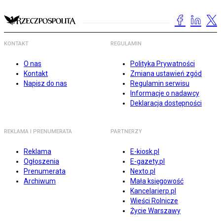
KONTAKT
REGULAMIN
O nas
Polityka Prywatności
Kontakt
Zmiana ustawień zgód
Napisz do nas
Regulamin serwisu
Informacje o nadawcy
Deklaracja dostępności
REKLAMA I PRENUMERATA
PARTNERZY
Reklama
E-kiosk.pl
Ogłoszenia
E-gazety.pl
Prenumerata
Nexto.pl
Archiwum
Mała księgowość
Kancelarierp.pl
Wieści Rolnicze
Życie Warszawy