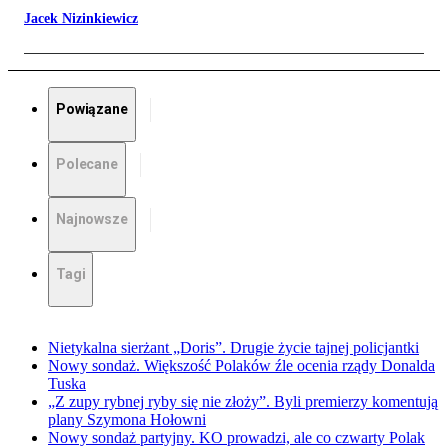
Jacek Nizinkiewicz
Powiązane
Polecane
Najnowsze
Tagi
Nietykalna sierżant „Doris”. Drugie życie tajnej policjantki
Nowy sondaż. Większość Polaków źle ocenia rządy Donalda
Tuska
„Z zupy rybnej ryby się nie złoży”. Byli premierzy komentują
plany Szymona Hołowni
Nowy sondaż partyjny. KO prowadzi, ale co czwarty Polak